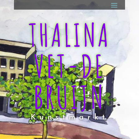
THALINA
VET-DE
BRUIJN
Kunstmarkt