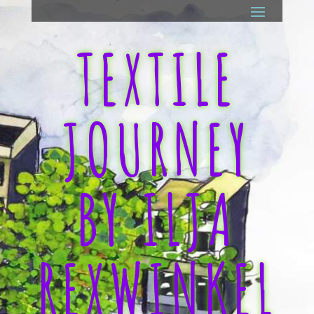
TEXTILE
JOURNEY
BY ILJA
REXWINKEL